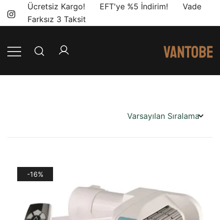
Skip
Ücretsiz Kargo! EFT'ye %5 İndirim! Vade
to
Farksız 3 Taksit
content
Mobil yaşam
Vantobe
ve karavan
Mobil
dönüşümü için
ihtiyacınız olan
en doğru
ürünler, en iyi
fiyatlarla.
-16%