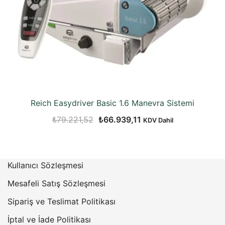
Reich Easydriver Basic 1.6 Manevra Sistemi
Orijinal
Şu
₺
79.221,52
₺
66.939,11
KDV Dahil
fiyat:
andaki
₺79.221,52.
fiyat:
₺66.939,11.
Kullanıcı Sözleşmesi
Mesafeli Satış Sözleşmesi
Sipariş ve Teslimat Politikası
İptal ve İade Politikası