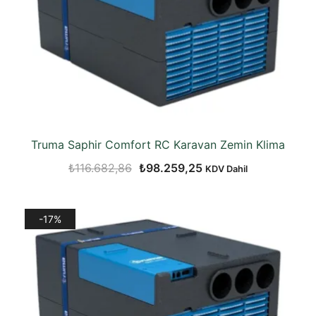
Truma Saphir Comfort RC Karavan Zemin Klima
Orijinal
Şu
₺
116.682,86
₺
98.259,25
KDV Dahil
fiyat:
andaki
₺116.682,86.
fiyat:
-17%
₺98.259,25.