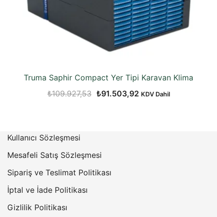
Truma Saphir Compact Yer Tipi Karavan Klima
Orijinal
Şu
₺
109.927,53
₺
91.503,92
KDV Dahil
fiyat:
andaki
₺109.927,53.
fiyat:
₺91.503,92.
Kullanıcı Sözleşmesi
Mesafeli Satış Sözleşmesi
Sipariş ve Teslimat Politikası
İptal ve İade Politikası
Gizlilik Politikası