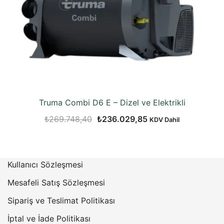
Truma Combi D6 E – Dizel ve Elektrikli
Orijinal
Şu
₺
269.748,40
₺
236.029,85
KDV Dahil
fiyat:
andaki
₺269.748,40.
fiyat:
₺236.029,85.
Kullanıcı Sözleşmesi
Mesafeli Satış Sözleşmesi
Sipariş ve Teslimat Politikası
İptal ve İade Politikası