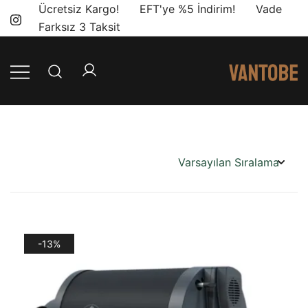
Skip
Ücretsiz Kargo! EFT'ye %5 İndirim! Vade
to
Farksız 3 Taksit
content
Mobil yaşam
Vantobe
ve karavan
Mobil
dönüşümü için
ihtiyacınız olan
en doğru
ürünler, en iyi
fiyatlarla.
-13%