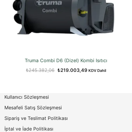
Truma Combi D6 (Dizel) Kombi Isıtıcı
Orijinal
Şu
₺
245.382,06
₺
219.003,49
KDV Dahil
fiyat:
andaki
₺245.382,06.
fiyat:
₺219.003,49.
Kullanıcı Sözleşmesi
Mesafeli Satış Sözleşmesi
Sipariş ve Teslimat Politikası
İptal ve İade Politikası