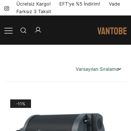
Skip
Ücretsiz Kargo! EFT'ye %5 İndirim! Vade
to
Farksız 3 Taksit
content
Mobil yaşam
Vantobe
ve karavan
Mobil
dönüşümü için
ihtiyacınız olan
en doğru
ürünler, en iyi
fiyatlarla.
-11%