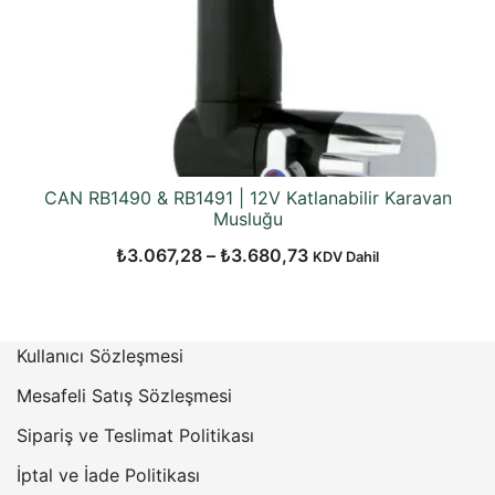
CAN RB1490 & RB1491 | 12V Katlanabilir Karavan
Musluğu
Fiyat
₺
3.067,28
–
₺
3.680,73
KDV Dahil
aralığı:
₺3.067,28
-
Kullanıcı Sözleşmesi
₺3.680,73
Mesafeli Satış Sözleşmesi
Sipariş ve Teslimat Politikası
İptal ve İade Politikası