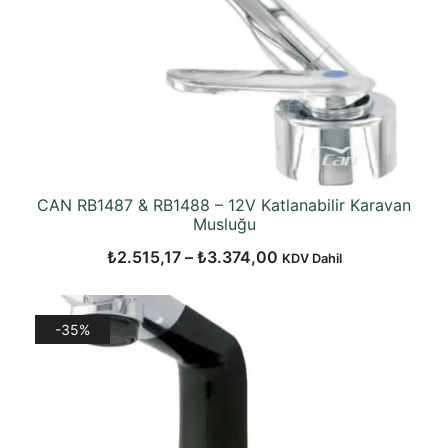
CAN RB1487 & RB1488 – 12V Katlanabilir Karavan
Musluğu
Fiyat
₺
2.515,17
–
₺
3.374,00
KDV Dahil
aralığı:
₺2.515,17
-35%
-
₺3.374,00