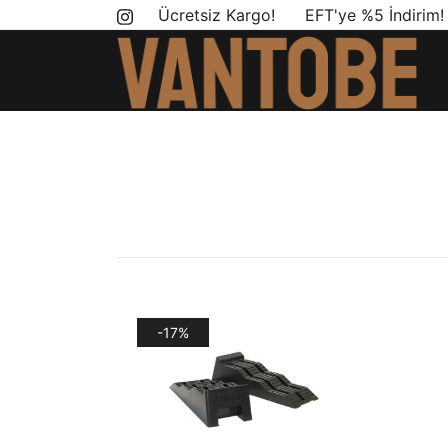
Skip
Ücretsiz Kargo! EFT'ye %5 İndirim
to
content
Mobil yaşam ve karavan dönüşümü için ihtiyac
Vantobe Mobil
-17%