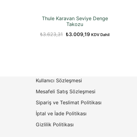
Thule Karavan Seviye Denge
Takozu
Orijinal
Şu
₺
3.623,31
₺
3.009,19
KDV Dahil
fiyat:
andaki
₺3.623,31.
fiyat:
₺3.009,19.
Kullanıcı Sözleşmesi
Mesafeli Satış Sözleşmesi
Sipariş ve Teslimat Politikası
İptal ve İade Politikası
Gizlilik Politikası