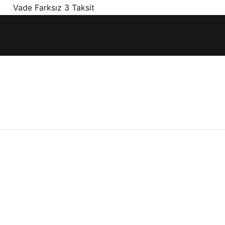
! Vade Farksız 3 Taksit
ınız olan en doğru ürünler, en iyi fiyatlarla.