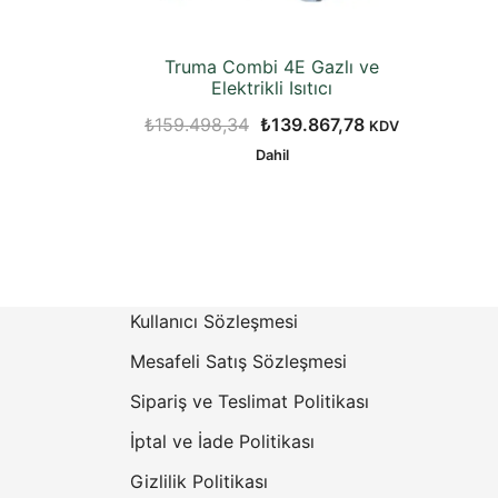
Truma Combi 4E Gazlı ve
Elektrikli Isıtıcı
Orijinal
Şu
₺
159.498,34
₺
139.867,78
KDV
fiyat:
andaki
Dahil
₺159.498,34.
fiyat:
₺139.867,78.
Kullanıcı Sözleşmesi
Mesafeli Satış Sözleşmesi
Sipariş ve Teslimat Politikası
İptal ve İade Politikası
Gizlilik Politikası