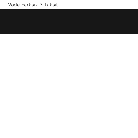
! Vade Farksız 3 Taksit
ınız olan en doğru ürünler, en iyi fiyatlarla.