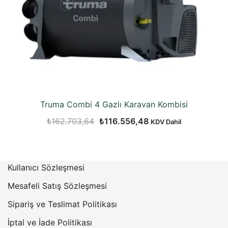
Truma Combi 4 Gazlı Karavan Kombisi
Orijinal
Şu
₺
162.703,64
₺
116.556,48
KDV Dahil
fiyat:
andaki
₺162.703,64.
fiyat:
₺116.556,48.
Kullanıcı Sözleşmesi
Mesafeli Satış Sözleşmesi
Sipariş ve Teslimat Politikası
İptal ve İade Politikası