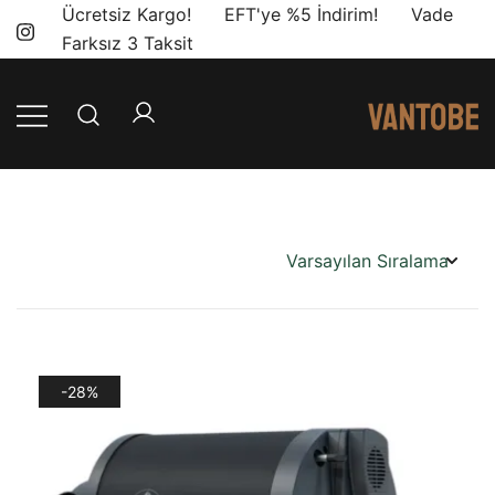
Skip
Ücretsiz Kargo! EFT'ye %5 İndirim! Vade
to
Farksız 3 Taksit
content
Mobil yaşam
Vantobe
ve karavan
Mobil
dönüşümü için
ihtiyacınız olan
en doğru
ürünler, en iyi
fiyatlarla.
-28%