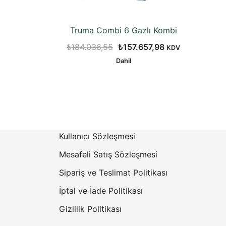
Truma Combi 6 Gazlı Kombi
Orijinal
Şu
₺
184.036,55
₺
157.657,98
KDV
fiyat:
andaki
Dahil
₺184.036,55.
fiyat:
₺157.657,98.
Kullanıcı Sözleşmesi
Mesafeli Satış Sözleşmesi
Sipariş ve Teslimat Politikası
İptal ve İade Politikası
Gizlilik Politikası