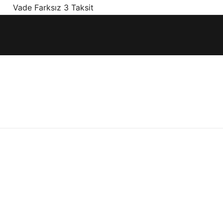
! Vade Farksız 3 Taksit
ınız olan en doğru ürünler, en iyi fiyatlarla.