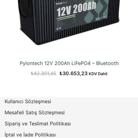
Pylontech 12V 200Ah LiFePO4 – Bluetooth
Orijinal
Şu
₺
42.301,45
₺
30.653,23
KDV Dahil
fiyat:
andaki
₺42.301,45.
fiyat:
₺30.653,23.
Kullanıcı Sözleşmesi
Mesafeli Satış Sözleşmesi
Sipariş ve Teslimat Politikası
İptal ve İade Politikası