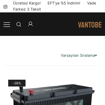
Skip
Ücretsiz Kargo! EFT'ye %5 İndirim! Vade
to
Farksız 3 Taksit
content
Mobil yaşam
Vantobe
ve karavan
Mobil
dönüşümü için
ihtiyacınız olan
en doğru
ürünler, en iyi
fiyatlarla.
-28%