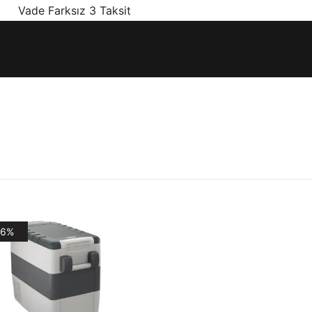
! Vade Farksız 3 Taksit
ınız olan en doğru ürünler, en iyi fiyatlarla.
-6%