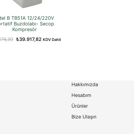
del B TB51A 12/24/220V
rtatif Buzdolabı- Secop
Kompresör
Orijinal
Şu
374,30
₺
39.917,82
KDV Dahil
fiyat:
andaki
₺42.374,30.
fiyat:
₺39.917,82.
Hakkımızda
Hesabım
Ürünler
Bize Ulaşın