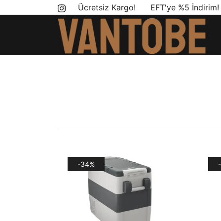
Skip
Ücretsiz Kargo! EFT'ye %5 İndirim
to
content
Mobil yaşam ve karavan dönüşümü için ihtiyac
Vantobe Mobil
-34%