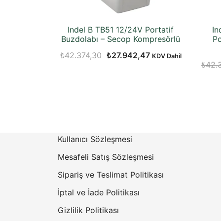
Indel B TB51 12/24V Portatif
In
Buzdolabı – Secop Kompresörlü
Po
Orijinal
Şu
₺
42.374,30
₺
27.942,47
KDV Dahil
₺
42.
fiyat:
andaki
₺42.374,30.
fiyat:
₺27.942,47.
Kullanıcı Sözleşmesi
Mesafeli Satış Sözleşmesi
Sipariş ve Teslimat Politikası
İptal ve İade Politikası
Gizlilik Politikası