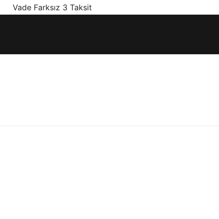
! Vade Farksız 3 Taksit
ınız olan en doğru ürünler, en iyi fiyatlarla.