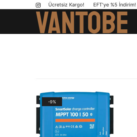
Skip
Ücretsiz Kargo! EFT'ye %5 İndirim
to
content
Mobil yaşam ve karavan dönüşümü için ihtiyac
Vantobe Mobil
-9%