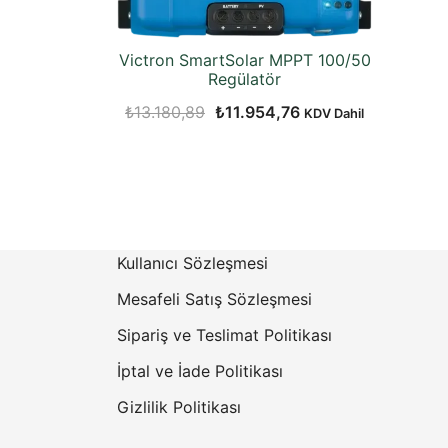
Victron SmartSolar MPPT 100/50
Regülatör
Orijinal
Şu
₺
13.180,89
₺
11.954,76
KDV Dahil
fiyat:
andaki
₺13.180,89.
fiyat:
₺11.954,76.
Kullanıcı Sözleşmesi
Mesafeli Satış Sözleşmesi
Sipariş ve Teslimat Politikası
İptal ve İade Politikası
Gizlilik Politikası