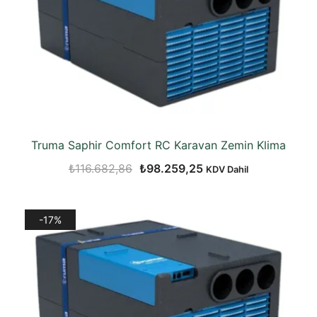
Truma Saphir Comfort RC Karavan Zemin Klima
Orijinal
Şu
₺
116.682,86
₺
98.259,25
KDV Dahil
fiyat:
andaki
₺116.682,86.
fiyat:
-17%
₺98.259,25.