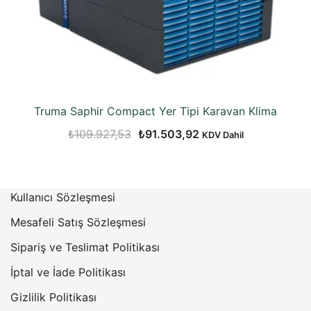
Truma Saphir Compact Yer Tipi Karavan Klima
Orijinal
Şu
₺
109.927,53
₺
91.503,92
KDV Dahil
fiyat:
andaki
₺109.927,53.
fiyat:
₺91.503,92.
Kullanıcı Sözleşmesi
Mesafeli Satış Sözleşmesi
Sipariş ve Teslimat Politikası
İptal ve İade Politikası
Gizlilik Politikası