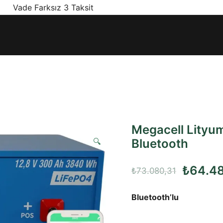
! Vade Farksız 3 Taksit
ınız olan en doğru ürünler, en iyi fiyatlarla.
Megacell Lityu
🔍
Bluetooth
Orijinal
₺
64.4
₺
73.080,31
fiyat:
Bluetooth’lu
₺73.08