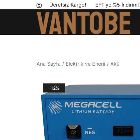
Skip
Ücretsiz Kargo! EFT'ye %5 İndirim
to
content
Mobil yaşam ve karavan dönüşümü için ihtiyac
Vantobe Mobil
Ana Sayfa
/
Elektrik ve Enerji
/
Akü
-12%