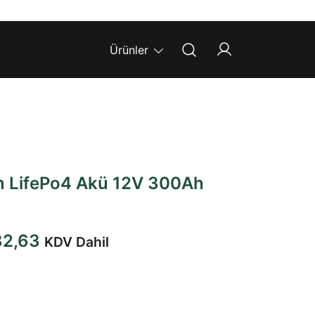
Ürünler
m LifePo4 Akü 12V 300Ah
Şu
82,63
KDV Dahil
andaki
0,31.
fiyat: