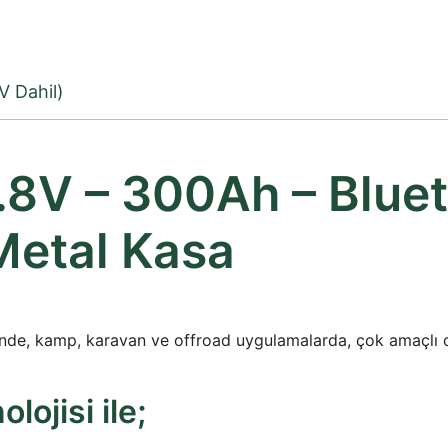
V Dahil)
8V – 300Ah – Blue
Metal Kasa
inde, kamp, karavan ve offroad uygulamalarda, çok amaçlı ola
lojisi ile;