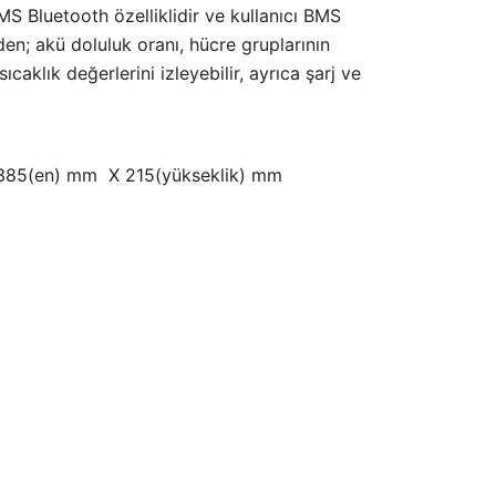
₺64.482,63.
S Bluetooth özelliklidir ve kullanıcı BMS
n; akü doluluk oranı, hücre gruplarının
ıcaklık değerlerini izleyebilir, ayrıca şarj ve
 385(en) mm X 215(yükseklik) mm