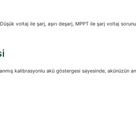
, Düşük voltaj ile şarj, aşırı deşarj, MPPT ile şarj voltaj so
i
nmış kalibrasyonlu akü göstergesi sayesinde, akünüzün anlık