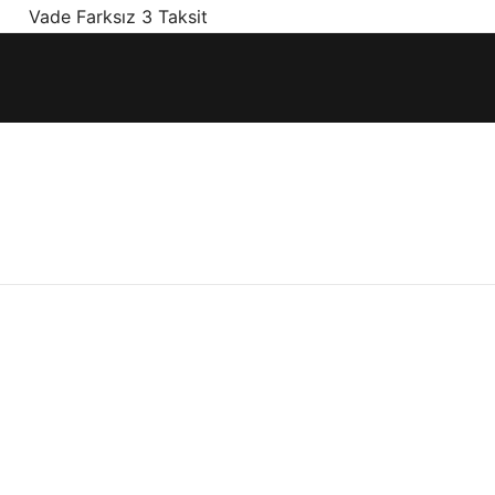
! Vade Farksız 3 Taksit
ınız olan en doğru ürünler, en iyi fiyatlarla.