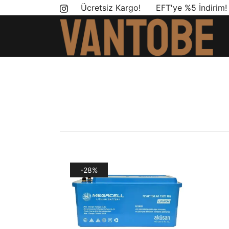
Skip
Ücretsiz Kargo! EFT'ye %5 İndirim
to
content
Mobil yaşam ve karavan dönüşümü için ihtiyac
Vantobe Mobil
-28%