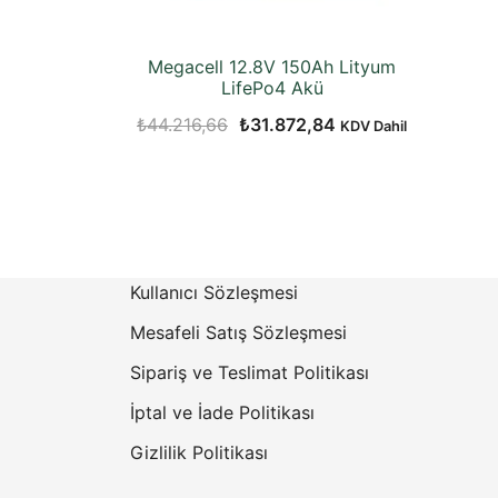
Megacell 12.8V 150Ah Lityum
LifePo4 Akü
Orijinal
Şu
₺
44.216,66
₺
31.872,84
KDV Dahil
fiyat:
andaki
₺44.216,66.
fiyat:
₺31.872,84.
Kullanıcı Sözleşmesi
Mesafeli Satış Sözleşmesi
Sipariş ve Teslimat Politikası
İptal ve İade Politikası
Gizlilik Politikası