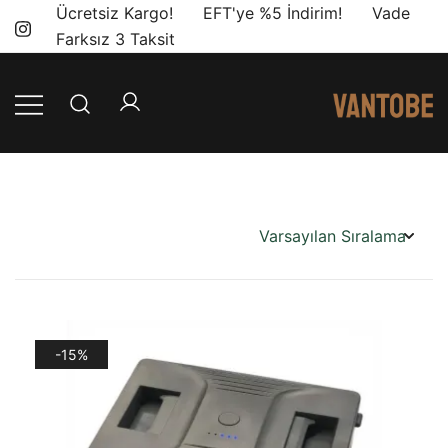
Skip
Ücretsiz Kargo! EFT'ye %5 İndirim! Vade
to
Farksız 3 Taksit
content
Mobil yaşam
Vantobe
ve karavan
Mobil
dönüşümü için
ihtiyacınız olan
en doğru
ürünler, en iyi
fiyatlarla.
-15%