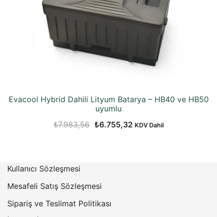
Evacool Hybrid Dahili Lityum Batarya – HB40 ve HB50
uyumlu
Orijinal
Şu
₺
7.983,56
₺
6.755,32
KDV Dahil
fiyat:
andaki
₺7.983,56.
fiyat:
₺6.755,32.
Kullanıcı Sözleşmesi
Mesafeli Satış Sözleşmesi
Sipariş ve Teslimat Politikası