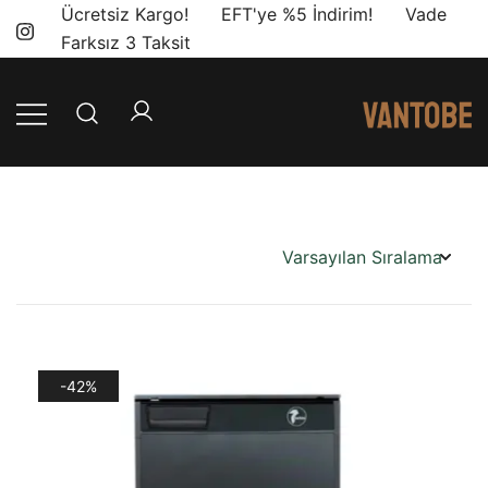
Skip
Ücretsiz Kargo! EFT'ye %5 İndirim! Vade
to
Farksız 3 Taksit
content
Mobil yaşam
Vantobe
ve karavan
Mobil
dönüşümü için
ihtiyacınız olan
en doğru
ürünler, en iyi
fiyatlarla.
-42%