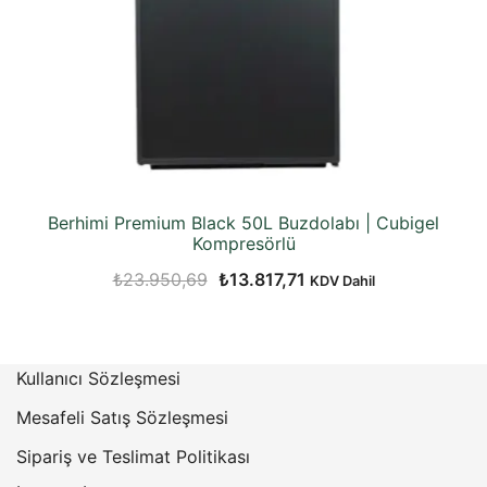
Berhimi Premium Black 50L Buzdolabı | Cubigel
Kompresörlü
Orijinal
Şu
₺
23.950,69
₺
13.817,71
KDV Dahil
fiyat:
andaki
₺23.950,69.
fiyat:
₺13.817,71.
Kullanıcı Sözleşmesi
Mesafeli Satış Sözleşmesi
Sipariş ve Teslimat Politikası