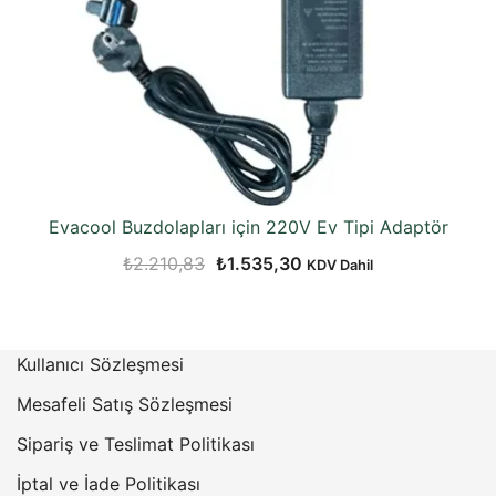
Evacool Buzdolapları için 220V Ev Tipi Adaptör
Orijinal
Şu
₺
2.210,83
₺
1.535,30
KDV Dahil
fiyat:
andaki
₺2.210,83.
fiyat:
₺1.535,30.
Kullanıcı Sözleşmesi
Mesafeli Satış Sözleşmesi
Sipariş ve Teslimat Politikası
İptal ve İade Politikası