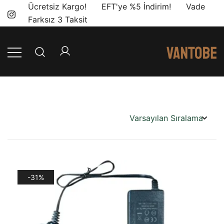
Skip
Ücretsiz Kargo! EFT'ye %5 İndirim! Vade
to
Farksız 3 Taksit
content
Mobil yaşam
Vantobe
ve karavan
Mobil
dönüşümü için
ihtiyacınız olan
en doğru
ürünler, en iyi
fiyatlarla.
-31%