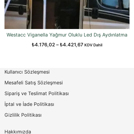
Westacc Viganella Yağmur Oluklu Led Dış Aydınlatma
Fiyat
₺
4.176,02
–
₺
4.421,67
KDV Dahil
aralığı:
₺4.176,02
-
Kullanıcı Sözleşmesi
₺4.421,67
Mesafeli Satış Sözleşmesi
Sipariş ve Teslimat Politikası
İptal ve İade Politikası
Gizlilik Politikası
Hakkımızda