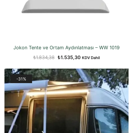
Jokon Tente ve Ortam Aydınlatması – WW 1019
Orijinal
Şu
₺
1.834,38
₺
1.535,30
KDV Dahil
fiyat:
andaki
₺1.834,38.
fiyat:
-31%
₺1.535,30.