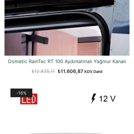
Dometic RainTec RT 100 Aydınlatmalı Yağmur Kanalı
Orijinal
Şu
₺
12.835,11
₺
11.606,87
KDV Dahil
fiyat:
andaki
₺12.835,11.
fiyat:
-16%
₺11.606,87.