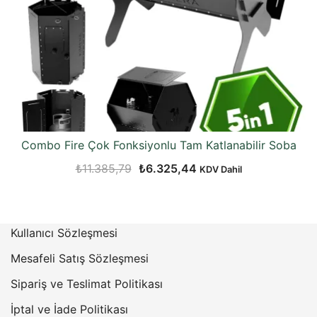
Combo Fire Çok Fonksiyonlu Tam Katlanabilir Soba
Orijinal
Şu
₺
11.385,79
₺
6.325,44
KDV Dahil
fiyat:
andaki
₺11.385,79.
fiyat:
₺6.325,44.
Kullanıcı Sözleşmesi
Mesafeli Satış Sözleşmesi
Sipariş ve Teslimat Politikası
İptal ve İade Politikası