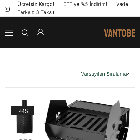
Skip
Ücretsiz Kargo! EFT'ye %5 İndirim! Vade
to
Farksız 3 Taksit
content
Mobil yaşam
Vantobe
ve karavan
Mobil
dönüşümü için
ihtiyacınız olan
en doğru
ürünler, en iyi
fiyatlarla.
-44%