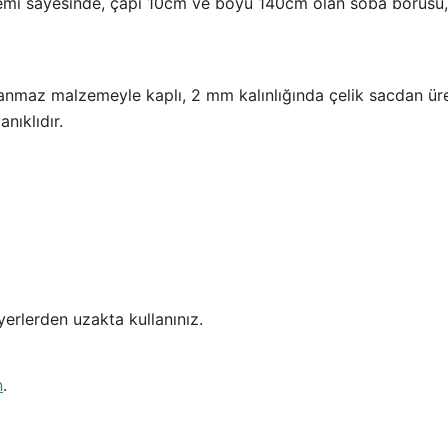
stemi sayesinde, çapı 10cm ve boyu 140cm olan soba borusu,
 yanmaz malzemeyle kaplı, 2 mm kalınlığında çelik sacdan üret
nıklıdır.
yerlerden uzakta kullanınız.
n
.