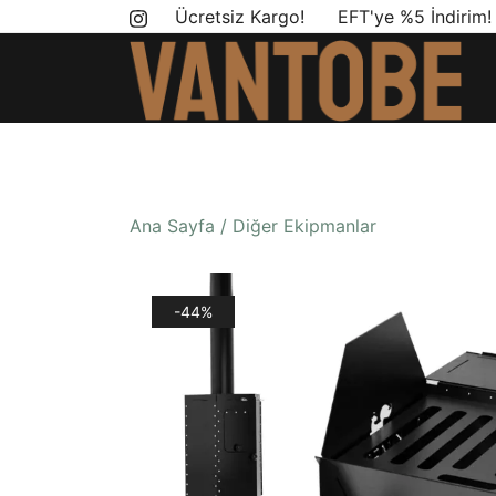
Skip
Ücretsiz Kargo! EFT'ye %5 İndirim
to
content
Mobil yaşam ve karavan dönüşümü için ihtiyac
Vantobe Mobil
Ana Sayfa
/
Diğer Ekipmanlar
-44%