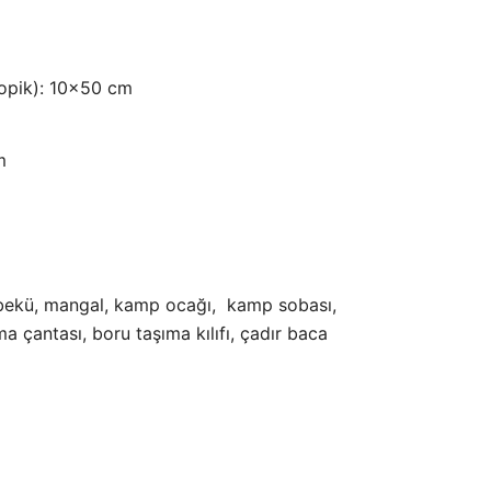
₺6.318,59.
kopik): 10×50 cm
m
bekü, mangal, kamp ocağı, kamp sobası,
 çantası, boru taşıma kılıfı, çadır baca