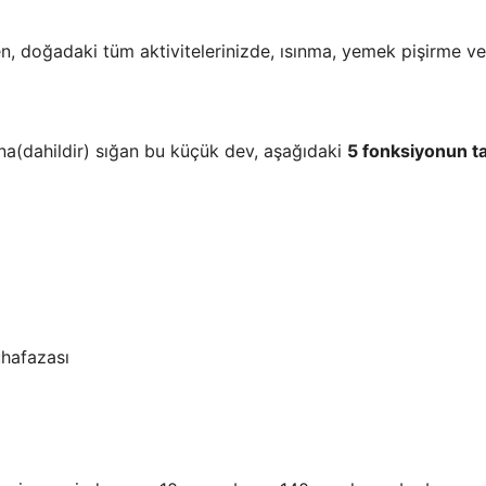
len, doğadaki tüm aktivitelerinizde, ısınma, yemek pişirme v
na(dahildir) sığan bu küçük dev, aşağıdaki
5 fonksiyonun t
uhafazası