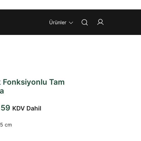
Ürünler
 Fonksiyonlu Tam
ba
Şu
,59
KDV Dahil
andaki
5 cm
3,46.
fiyat: