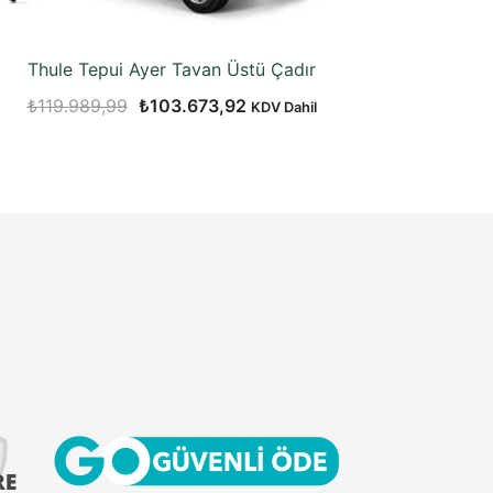
Thule Tepui Ayer Tavan Üstü Çadır
Orijinal
Şu
₺
119.989,99
₺
103.673,92
KDV Dahil
fiyat:
andaki
₺119.989,99.
fiyat:
₺103.673,92.