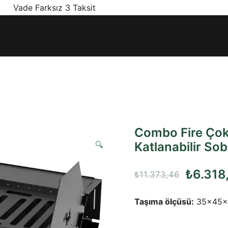
! Vade Farksız 3 Taksit
ınız olan en doğru ürünler, en iyi fiyatlarla.
Combo Fire Çok
🔍
Katlanabilir So
Orijinal
₺
6.318
₺
11.373,46
fiyat:
Taşıma ölçüsü:
35x45x
₺11.37