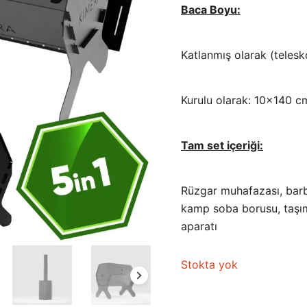
Baca Boyu:
Katlanmış olarak (teles
Kurulu olarak: 10×140 c
Tam set içeriği:
Rüzgar muhafazası, bar
kamp soba borusu, taşıma
aparatı
Stokta yok