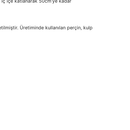
 iç içe katlanarak 50cm’ye kadar
ilmiştir. Üretiminde kullanılan perçin, kulp