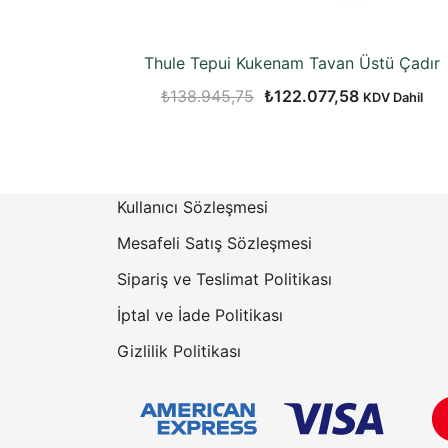
Thule Tepui Kukenam Tavan Üstü Çadır
Orijinal
Şu
₺
138.945,75
₺
122.077,58
KDV Dahil
fiyat:
andaki
₺138.945,75.
fiyat:
₺122.077,5
Kullanıcı Sözleşmesi
Mesafeli Satış Sözleşmesi
Sipariş ve Teslimat Politikası
İptal ve İade Politikası
Gizlilik Politikası