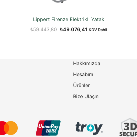
Lippert Firenze Elektrikli Yatak
Orijinal
Şu
₺
59.443,80
₺
49.076,41
KDV Dahil
fiyat:
andaki
₺59.443,80.
fiyat:
8.
₺49.076,41.
Hakkımızda
Hesabım
Ürünler
Bize Ulaşın