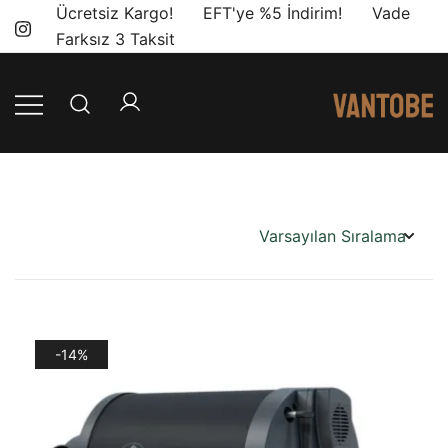
Skip
Ücretsiz Kargo! EFT'ye %5 İndirim! Vade
to
Farksız 3 Taksit
content
Mobil yaşam
Vantobe
ve karavan
Mobil
dönüşümü için
ihtiyacınız olan
en doğru
ürünler, en iyi
fiyatlarla.
-14%