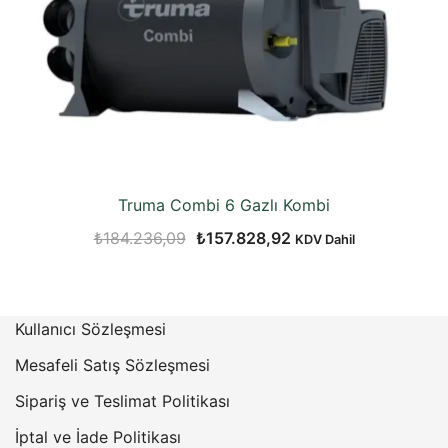
Truma Combi 6 Gazlı Kombi
Orijinal
Şu
₺
184.236,09
₺
157.828,92
KDV Dahil
fiyat:
andaki
₺184.236,09.
fiyat:
₺157.828,92.
Kullanıcı Sözleşmesi
Mesafeli Satış Sözleşmesi
Sipariş ve Teslimat Politikası
İptal ve İade Politikası