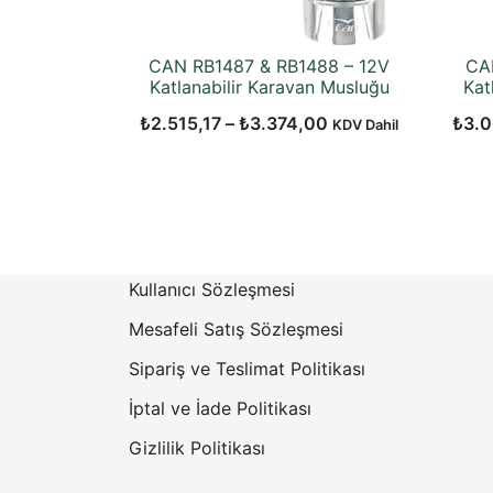
CAN RB1487 & RB1488 – 12V
CA
Katlanabilir Karavan Musluğu
Kat
Fiyat
₺
2.515,17
–
₺
3.374,00
₺
3.0
KDV Dahil
aralığı:
₺2.515,17
-
₺3.374,00
Kullanıcı Sözleşmesi
Mesafeli Satış Sözleşmesi
Sipariş ve Teslimat Politikası
İptal ve İade Politikası
Gizlilik Politikası