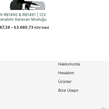
N RB1490 & RB1491 | 12V
lanabilir Karavan Musluğu
Fiyat
67,28
–
₺
3.680,73
KDV Dahil
aralığı:
₺3.067,28
-
₺3.680,73
Hakkımızda
Hesabım
Ürünler
Bize Ulaşın