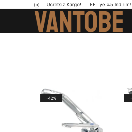
Skip
Ücretsiz Kargo! EFT'ye %5 İndirim
to
content
Mobil yaşam ve karavan dönüşümü için ihtiyac
Vantobe Mobil
-42%