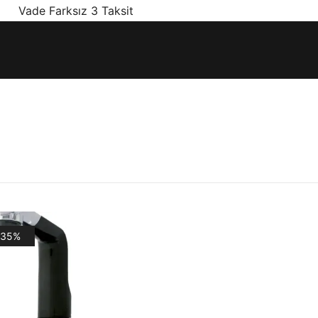
! Vade Farksız 3 Taksit
ınız olan en doğru ürünler, en iyi fiyatlarla.
-35%