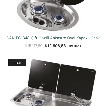
CAN FC1348 Çift Gözlü Ankastre Oval Kapaklı Ocak
Orijinal
Şu
₺
15.117,80
₺
12.896,53
KDV Dahil
fiyat:
andaki
₺15.117,80.
fiyat:
-34%
₺12.896,53.