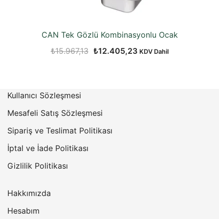
CAN Tek Gözlü Kombinasyonlu Ocak
Orijinal
Şu
₺
15.967,13
₺
12.405,23
KDV Dahil
fiyat:
andaki
₺15.967,13.
fiyat:
₺12.405,23.
Kullanıcı Sözleşmesi
Mesafeli Satış Sözleşmesi
Sipariş ve Teslimat Politikası
İptal ve İade Politikası
Gizlilik Politikası
Hakkımızda
Hesabım