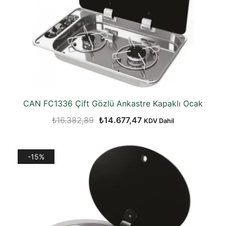
CAN FC1336 Çift Gözlü Ankastre Kapaklı Ocak
Orijinal
Şu
₺
16.382,89
₺
14.677,47
KDV Dahil
fiyat:
andaki
₺16.382,89.
fiyat:
-15%
₺14.677,47.