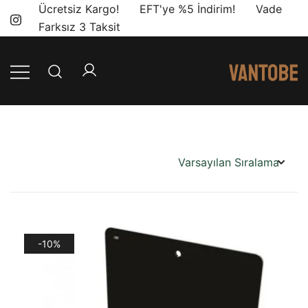
Skip
Ücretsiz Kargo! EFT'ye %5 İndirim! Vade
to
Farksız 3 Taksit
content
Mobil yaşam
Vantobe
ve karavan
Mobil
dönüşümü için
ihtiyacınız olan
en doğru
ürünler, en iyi
fiyatlarla.
-10%