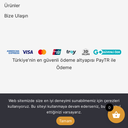
Ürünler
Bize Ulaşın
Türkiye'nin en güvenli ödeme altyapısı PayTR ile
Ödeme
Web sitemizde size en iyi deneyimi sunabilmemiz için çerezleri
Vantobe.com, güvenli alışveriş için 128 Bit SSL
kullanıyoruz. Bu siteyi kullanmaya devam ederseniz, bunu kabul
0
Sertifikası kullanmaktadır. © 2026 Vantobe.com,
ettiğinizi varsayarız.
Vantobe Mobil Ltd. şirketine aittir ve tek başına
Tamam
kullanılamaz.