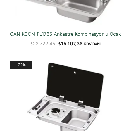
CAN KCCN-FL1765 Ankastre Kombinasyonlu Ocak
Orijinal
Şu
₺
22.722,45
₺
15.107,36
KDV Dahil
fiyat:
andaki
₺22.722,45.
fiyat:
-22%
₺15.107,36.