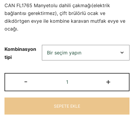
fiyat:
andaki
CAN FL1765 Manyetolu dahili çakmağı(elektrik
₺22.722,45.
fiyat:
bağlantısı gerektirmez), çift brülörlü ocak ve
dikdörtgen evye ile kombine karavan mutfak evye ve
₺15.107,36.
ocağı.
Kombinasyon
tipi
CAN
-
+
KCCN-
FL1765
Ankastre
SEPETE EKLE
Kombinasyonlu
Ocak
adet