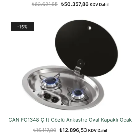
Orijinal
Şu
₺
62.621,85
₺
50.357,86
KDV Dahil
fiyat:
andaki
₺62.621,85.
fiyat:
-15%
₺50.357,86.
CAN FC1348 Çift Gözlü Ankastre Oval Kapaklı Ocak
Orijinal
Şu
₺
15.117,80
₺
12.896,53
KDV Dahil
fiyat:
andaki