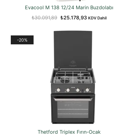
Evacool M 138 12/24 Marin Buzdolabı
Orijinal
Şu
₺
30.091,89
₺
25.178,93
KDV Dahil
fiyat:
andaki
₺30.091,89.
fiyat:
-20%
₺25.178,93.
Thetford Triplex Fırın-Ocak