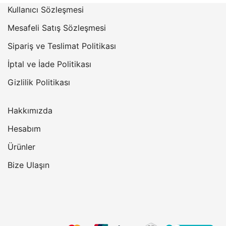
Kullanıcı Sözleşmesi
₺15.117,80.
fiyat:
₺12.896,53.
Mesafeli Satış Sözleşmesi
Sipariş ve Teslimat Politikası
İptal ve İade Politikası
Gizlilik Politikası
Hakkımızda
Hesabım
Ürünler
Bize Ulaşın