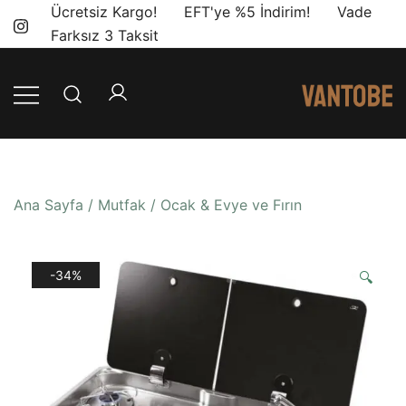
Skip
Ücretsiz Kargo! EFT'ye %5 İndirim! Vade
to
Farksız 3 Taksit
content
Mobil yaşam
Vantobe
ve karavan
Mobil
dönüşümü için
ihtiyacınız olan
Ana Sayfa
/
Mutfak
/
Ocak & Evye ve Fırın
en doğru
ürünler, en iyi
fiyatlarla.
-34%
🔍