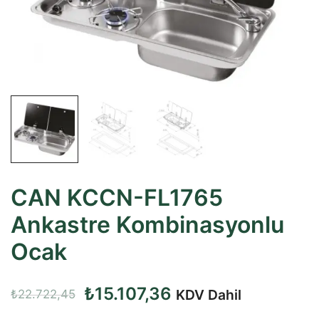
CAN KCCN-FL1765
Ankastre Kombinasyonlu
Ocak
Orijinal
Şu
₺
15.107,36
KDV Dahil
₺
22.722,45