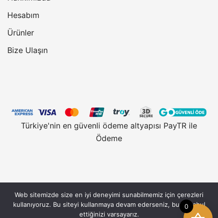
Hesabım
Ürünler
Bize Ulaşın
Türkiye'nin en güvenli ödeme altyapısı PayTR ile
Ödeme
Web sitemizde size en iyi deneyimi sunabilmemiz için çerezleri
Vantobe.com, güvenli alışveriş için 128 Bit SSL
kullanıyoruz. Bu siteyi kullanmaya devam ederseniz, bunu kabul
0
Sertifikası kullanmaktadır. © 2026 Vantobe.com,
ettiğinizi varsayarız.