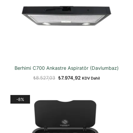
Berhimi C700 Ankastre Aspiratör (Davlumbaz)
Orijinal
Şu
₺
8.527,03
₺
7.974,92
KDV Dahil
fiyat:
andaki
₺8.527,03.
fiyat:
-8%
₺7.974,92.