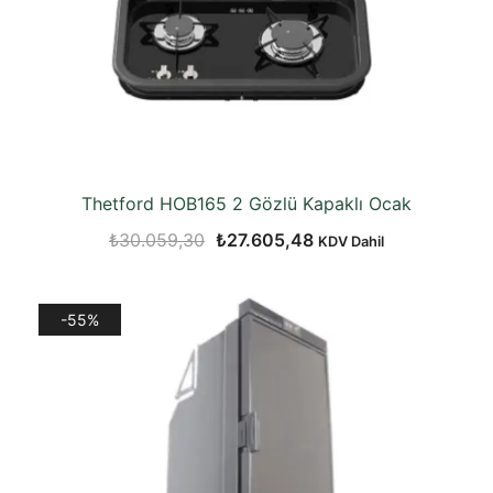
Thetford HOB165 2 Gözlü Kapaklı Ocak
Orijinal
Şu
₺
30.059,30
₺
27.605,48
KDV Dahil
fiyat:
andaki
₺30.059,30.
fiyat:
-55%
₺27.605,48.