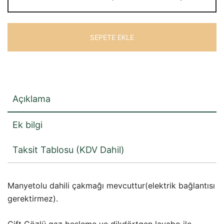
Ankastre
Kombinasyonlu
Ocak
SEPETE EKLE
KCCN-
FL1401
&
FL1402
adet
Açıklama
Ek bilgi
Taksit Tablosu (KDV Dahil)
Manyetolu dahili çakmağı mevcuttur(elektrik bağlantısı
gerektirmez).
Çift Gözlü gaz besleme ve dikdörtgen lavabo ile