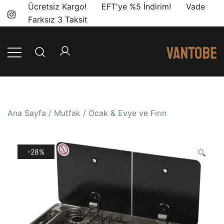
Skip
Ücretsiz Kargo! EFT'ye %5 İndirim! Vade
to
Farksız 3 Taksit
content
Mobil yaşam
Vantobe
ve karavan
Mobil
dönüşümü için
ihtiyacınız olan
Ana Sayfa
/
Mutfak
/
Ocak & Evye ve Fırın
en doğru
ürünler, en iyi
fiyatlarla.
-28%
🔍