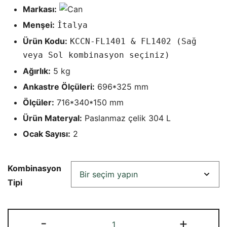
fiyat:
andaki
Markası:
₺24.844,93.
fiyat:
Menşei:
İtalya
₺17.790,20.
Ürün Kodu:
KCCN-FL1401 & FL1402 (Sağ
veya Sol kombinasyon seçiniz)
Ağırlık:
5 kg
Ankastre Ölçüleri:
696*325 mm
Ölçüler:
716*340*150 mm
Ürün Materyal:
Paslanmaz çelik 304 L
Ocak Sayısı:
2
Kombinasyon
Tipi
CAN
-
+