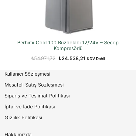
Berhimi Cold 100 Buzdolabı 12/24V – Secop
Kompresörlü
Orijinal
Şu
₺
54.971,72
₺
24.538,21
KDV Dahil
fiyat:
andaki
Kullanıcı Sözleşmesi
₺54.971,72.
fiyat:
₺24.538,21.
Mesafeli Satış Sözleşmesi
Sipariş ve Teslimat Politikası
İptal ve İade Politikası
Gizlilik Politikası
Hakkımızda