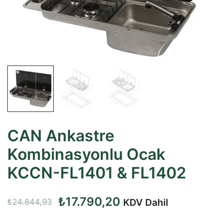
CAN Ankastre
Kombinasyonlu Ocak
KCCN-FL1401 & FL1402
Orijinal
Şu
₺
17.790,20
KDV Dahil
₺
24.844,93