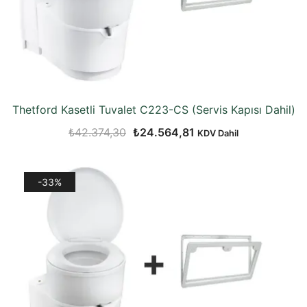
Thetford Kasetli Tuvalet C223-CS (Servis Kapısı Dahil)
Orijinal
Şu
₺
42.374,30
₺
24.564,81
KDV Dahil
fiyat:
andaki
₺42.374,30.
fiyat:
-33%
₺24.564,81.