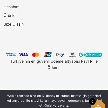
Hesabım
Ürünler
Bize Ulaşın
Türkiye'nin en güvenli ödeme altyapısı PayTR ile
Ödeme
Web sitemizde size en iyi deneyimi sunabilmemiz için çerezleri
Vantobe.com, güvenli alışveriş için 128 Bit SSL
kullanıyoruz. Bu siteyi kullanmaya devam ederseniz, bunu kabul
0
Sertifikası kullanmaktadır. © 2026 Vantobe.com,
ettiğinizi varsayarız.