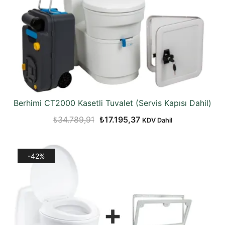
Berhimi CT2000 Kasetli Tuvalet (Servis Kapısı Dahil)
Orijinal
Şu
₺
34.789,91
₺
17.195,37
KDV Dahil
fiyat:
andaki
₺34.789,91.
fiyat:
-42%
₺17.195,37.