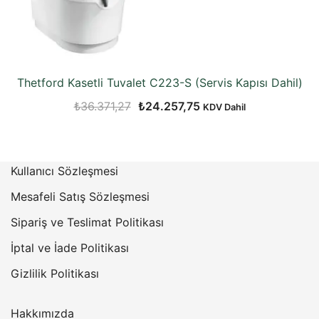
Thetford Kasetli Tuvalet C223-S (Servis Kapısı Dahil)
Orijinal
Şu
₺
36.371,27
₺
24.257,75
KDV Dahil
fiyat:
andaki
₺36.371,27.
fiyat:
₺24.257,75.
Kullanıcı Sözleşmesi
Mesafeli Satış Sözleşmesi
Sipariş ve Teslimat Politikası
İptal ve İade Politikası
Gizlilik Politikası
Hakkımızda