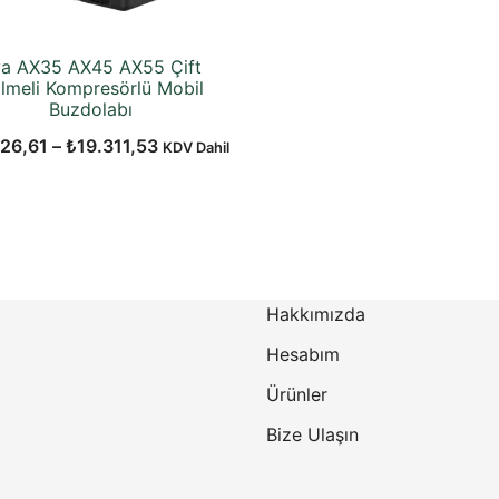
a AX35 AX45 AX55 Çift
lmeli Kompresörlü Mobil
Buzdolabı
Fiyat
326,61
–
₺
19.311,53
KDV Dahil
aralığı:
₺15.326,61
-
₺19.311,53
Hakkımızda
Hesabım
Ürünler
Bize Ulaşın