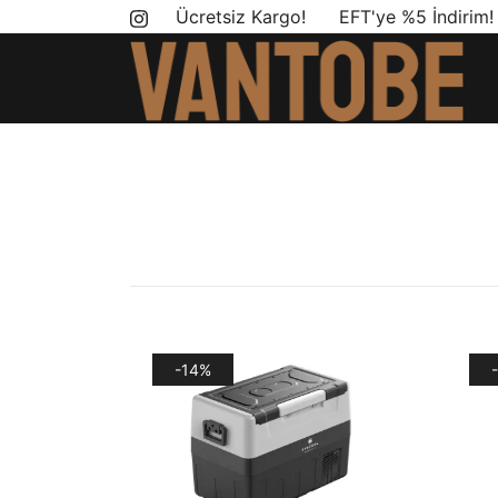
Skip
Ücretsiz Kargo! EFT'ye %5 İndirim
to
content
Mobil yaşam ve karavan dönüşümü için ihtiyac
Vantobe Mobil
-14%