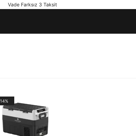
! Vade Farksız 3 Taksit
ınız olan en doğru ürünler, en iyi fiyatlarla.
-14%