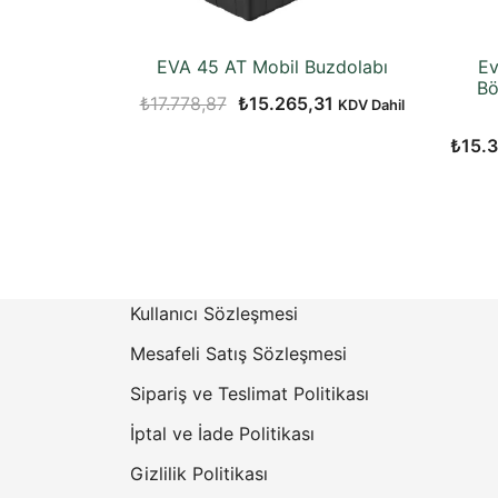
EVA 45 AT Mobil Buzdolabı
Ev
Bö
Orijinal
Şu
₺
17.778,87
₺
15.265,31
KDV Dahil
fiyat:
andaki
₺
15.
₺17.778,87.
fiyat:
₺15.265,31.
Kullanıcı Sözleşmesi
Mesafeli Satış Sözleşmesi
Sipariş ve Teslimat Politikası
İptal ve İade Politikası
Gizlilik Politikası