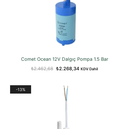
Comet Ocean 12V Dalgıç Pompa 1.5 Bar
Orijinal
Şu
₺
2.462,68
₺
2.268,34
KDV Dahil
fiyat:
andaki
₺2.462,68.
fiyat:
-13%
₺2.268,34.