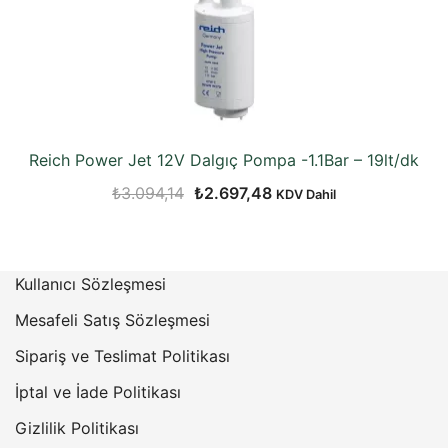
Reich Power Jet 12V Dalgıç Pompa -1.1Bar – 19lt/dk
Orijinal
Şu
₺
3.094,14
₺
2.697,48
KDV Dahil
fiyat:
andaki
₺3.094,14.
fiyat:
₺2.697,48.
Kullanıcı Sözleşmesi
Mesafeli Satış Sözleşmesi
Sipariş ve Teslimat Politikası
İptal ve İade Politikası
Gizlilik Politikası