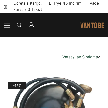
Skip
Ücretsiz Kargo! EFT'ye %5 İndirim! Vade
to
Farksız 3 Taksit
content
Mobil yaşam
Vantobe
ve karavan
Mobil
dönüşümü için
ihtiyacınız olan
en doğru
ürünler, en iyi
fiyatlarla.
-15%