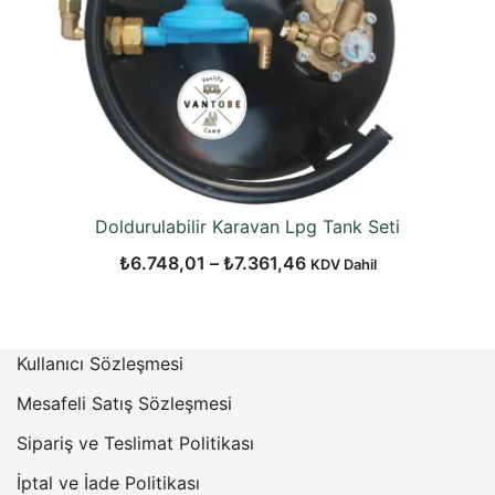
Doldurulabilir Karavan Lpg Tank Seti
Fiyat
₺
6.748,01
–
₺
7.361,46
KDV Dahil
aralığı:
₺6.748,01
-
Kullanıcı Sözleşmesi
₺7.361,46
Mesafeli Satış Sözleşmesi
Sipariş ve Teslimat Politikası
İptal ve İade Politikası