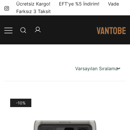
Skip
Ücretsiz Kargo! EFT'ye %5 İndirim! Vade
to
Farksız 3 Taksit
content
Mobil yaşam
Vantobe
ve karavan
Mobil
dönüşümü için
ihtiyacınız olan
en doğru
ürünler, en iyi
fiyatlarla.
-10%