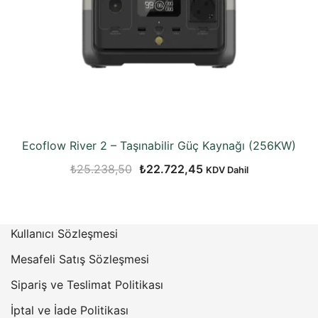
Ecoflow River 2 – Taşınabilir Güç Kaynağı (256KW)
Orijinal
Şu
₺
25.238,50
₺
22.722,45
KDV Dahil
fiyat:
andaki
₺25.238,50.
fiyat:
₺22.722,45.
Kullanıcı Sözleşmesi
Mesafeli Satış Sözleşmesi
Sipariş ve Teslimat Politikası
İptal ve İade Politikası