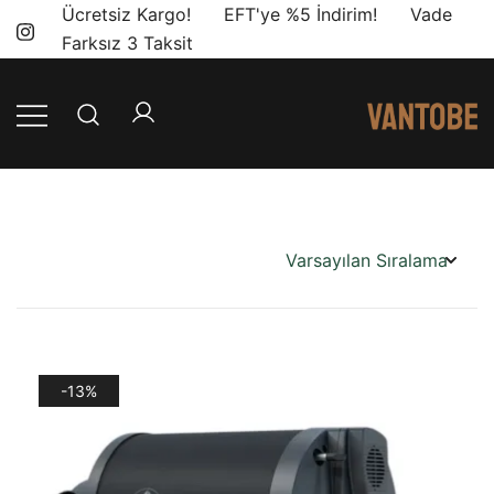
Skip
Ücretsiz Kargo! EFT'ye %5 İndirim! Vade
to
Farksız 3 Taksit
content
Mobil yaşam
Vantobe
ve karavan
Mobil
dönüşümü için
ihtiyacınız olan
en doğru
ürünler, en iyi
fiyatlarla.
-13%