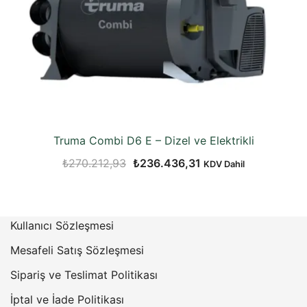
Truma Combi D6 E – Dizel ve Elektrikli
Orijinal
Şu
₺
270.212,93
₺
236.436,31
KDV Dahil
fiyat:
andaki
₺270.212,93.
fiyat:
₺236.436,31.
Kullanıcı Sözleşmesi
Mesafeli Satış Sözleşmesi
Sipariş ve Teslimat Politikası
İptal ve İade Politikası