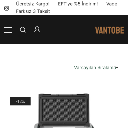
Skip
Ücretsiz Kargo! EFT'ye %5 İndirim! Vade
to
Farksız 3 Taksit
content
Mobil yaşam
Vantobe
ve karavan
Mobil
dönüşümü için
ihtiyacınız olan
en doğru
ürünler, en iyi
fiyatlarla.
-12%