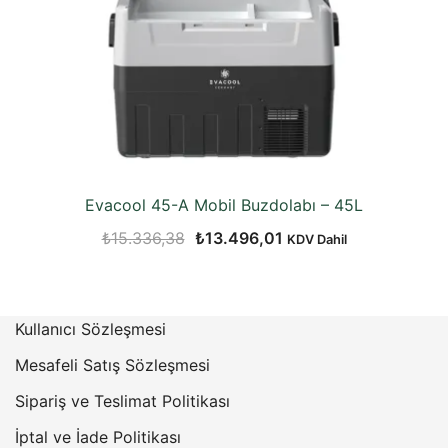
Evacool 45-A Mobil Buzdolabı – 45L
Orijinal
Şu
₺
15.336,38
₺
13.496,01
KDV Dahil
fiyat:
andaki
₺15.336,38.
fiyat:
₺13.496,01.
Kullanıcı Sözleşmesi
Mesafeli Satış Sözleşmesi
Sipariş ve Teslimat Politikası
İptal ve İade Politikası