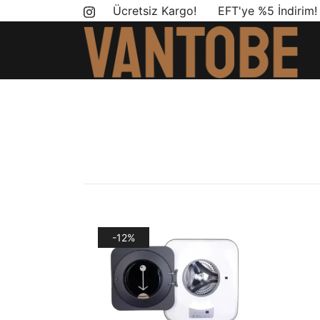
Skip
Ücretsiz Kargo! EFT'ye %5 İndirim
to
content
Mobil yaşam ve karavan dönüşümü için ihtiyac
Vantobe Mobil
-12%