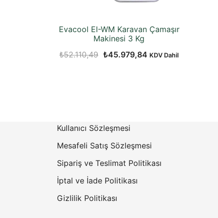
Evacool EI-WM Karavan Çamaşır
Makinesi 3 Kg
Orijinal
Şu
₺
52.110,49
₺
45.979,84
KDV Dahil
fiyat:
andaki
₺52.110,49.
fiyat:
₺45.979,84.
Kullanıcı Sözleşmesi
Mesafeli Satış Sözleşmesi
Sipariş ve Teslimat Politikası
İptal ve İade Politikası
Gizlilik Politikası