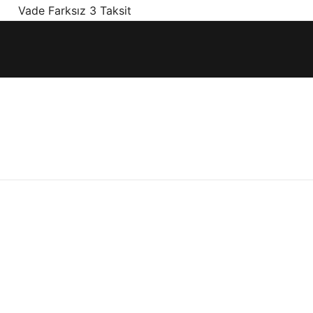
! Vade Farksız 3 Taksit
ınız olan en doğru ürünler, en iyi fiyatlarla.