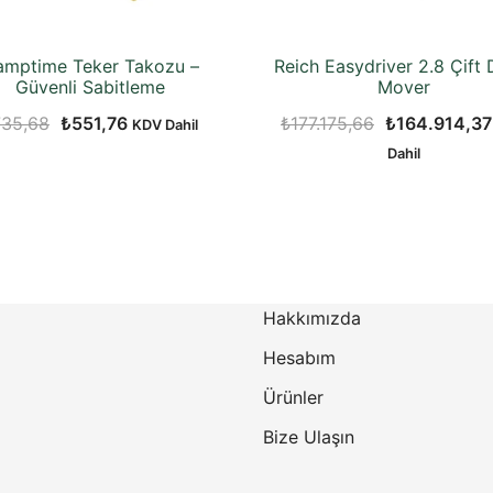
mptime Teker Takozu –
Reich Easydriver 2.8 Çift D
Güvenli Sabitleme
Mover
Orijinal
Şu
Orijinal
735,68
₺
551,76
₺
177.175,66
₺
164.914,37
KDV Dahil
fiyat:
andaki
fiyat:
Dahil
₺735,68.
fiyat:
₺177.175,66.
₺551,76.
Hakkımızda
Hesabım
Ürünler
Bize Ulaşın