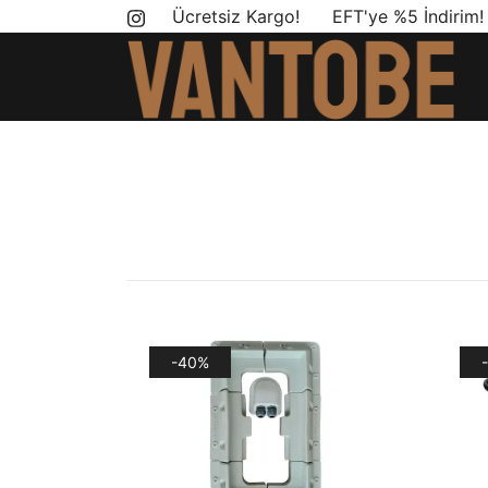
Skip
Ücretsiz Kargo! EFT'ye %5 İndirim
to
content
Mobil yaşam ve karavan dönüşümü için ihtiyac
Vantobe Mobil
-40%