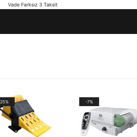
! Vade Farksız 3 Taksit
ınız olan en doğru ürünler, en iyi fiyatlarla.
-25%
-7%