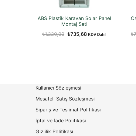
ABS Plastik Karavan Solar Panel
Ca
Montaj Seti
Orijinal
Şu
₺
1.220,00
₺
735,68
₺
KDV Dahil
fiyat:
andaki
₺1.220,00.
fiyat:
₺735,68.
Kullanıcı Sözleşmesi
Mesafeli Satış Sözleşmesi
Sipariş ve Teslimat Politikası
İptal ve İade Politikası
Gizlilik Politikası