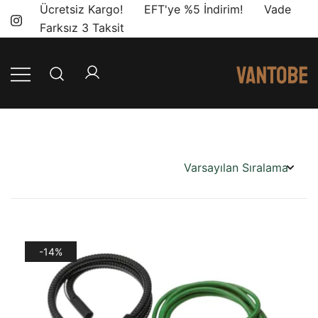
Skip
Ücretsiz Kargo! EFT'ye %5 İndirim! Vade
to
Farksız 3 Taksit
content
Mobil yaşam
Vantobe
ve karavan
Mobil
dönüşümü için
ihtiyacınız olan
en doğru
ürünler, en iyi
fiyatlarla.
-14%