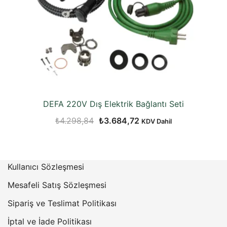
DEFA 220V Dış Elektrik Bağlantı Seti
Orijinal
Şu
₺
4.298,84
₺
3.684,72
KDV Dahil
fiyat:
andaki
₺4.298,84.
fiyat:
₺3.684,72.
Kullanıcı Sözleşmesi
Mesafeli Satış Sözleşmesi
Sipariş ve Teslimat Politikası
İptal ve İade Politikası