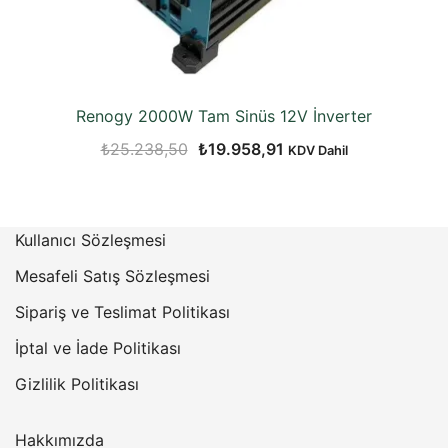
Renogy 2000W Tam Sinüs 12V İnverter
Orijinal
Şu
₺
25.238,50
₺
19.958,91
KDV Dahil
fiyat:
andaki
₺25.238,50.
fiyat:
₺19.958,91.
Kullanıcı Sözleşmesi
Mesafeli Satış Sözleşmesi
Sipariş ve Teslimat Politikası
İptal ve İade Politikası
Gizlilik Politikası
Hakkımızda