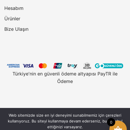
Hesabım
Ürünler
Bize Ulaşın
Türkiye'nin en güvenli ödeme altyapısı PayTR ile
Ödeme
Web sitemizde size en iyi deneyimi sunabilmemiz için çerezleri
Vantobe.com, güvenli alışveriş için 128 Bit SSL
kullanıyoruz. Bu siteyi kullanmaya devam ederseniz, bunu kabul
0
Sertifikası kullanmaktadır. © 2026 Vantobe.com,
ettiğinizi varsayarız.