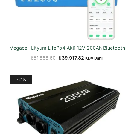
Megacell Lityum LifePo4 Akü 12V 200Ah Bluetooth
Orijinal
Şu
₺
51.868,60
₺
39.917,82
KDV Dahil
fiyat:
andaki
₺51.868,60.
fiyat:
-21%
₺39.917,82.