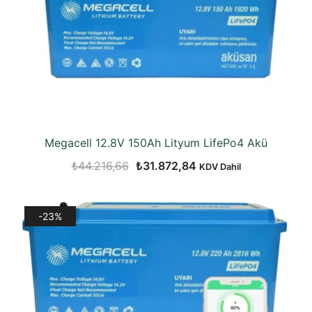
Megacell 12.8V 150Ah Lityum LifePo4 Akü
Orijinal
Şu
₺
44.216,66
₺
31.872,84
KDV Dahil
fiyat:
andaki
₺44.216,66.
fiyat:
-23%
₺31.872,84.