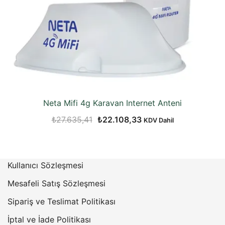
Neta Mifi 4g Karavan Internet Anteni
Orijinal
Şu
₺
27.635,41
₺
22.108,33
KDV Dahil
fiyat:
andaki
₺27.635,41.
fiyat:
₺22.108,33.
Kullanıcı Sözleşmesi
Mesafeli Satış Sözleşmesi
Sipariş ve Teslimat Politikası
İptal ve İade Politikası