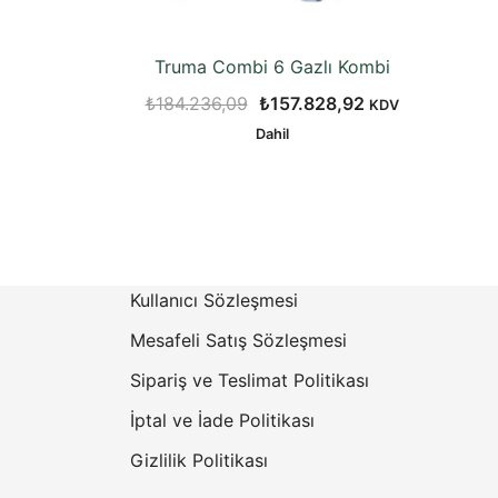
Truma Combi 6 Gazlı Kombi
Orijinal
Şu
₺
184.236,09
₺
157.828,92
KDV
fiyat:
andaki
Dahil
₺184.236,09.
fiyat:
₺157.828,92.
Kullanıcı Sözleşmesi
Mesafeli Satış Sözleşmesi
Sipariş ve Teslimat Politikası
İptal ve İade Politikası
Gizlilik Politikası