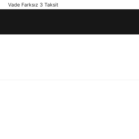
! Vade Farksız 3 Taksit
ınız olan en doğru ürünler, en iyi fiyatlarla.