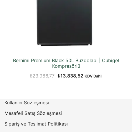
Berhimi Premium Black 50L Buzdolabı | Cubigel
Kompresörlü
Orijinal
Şu
₺
23.986,77
₺
13.838,52
KDV Dahil
fiyat:
andaki
₺23.986,77.
fiyat:
₺13.838,52.
Kullanıcı Sözleşmesi
Mesafeli Satış Sözleşmesi
Sipariş ve Teslimat Politikası