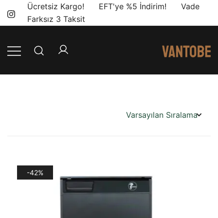
Skip
Ücretsiz Kargo! EFT'ye %5 İndirim! Vade
to
Farksız 3 Taksit
content
Mobil yaşam
Vantobe
ve karavan
Mobil
dönüşümü için
ihtiyacınız olan
en doğru
ürünler, en iyi
fiyatlarla.
-42%