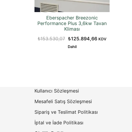
Eberspacher Breezonic
Performance Plus 3,6kw Tavan
Kliması
Orijinal
Şu
₺
153.530,07
₺
125.894,66
KDV
fiyat:
andaki
Dahil
₺153.530,07.
fiyat:
₺125.894,66.
Kullanıcı Sözleşmesi
Mesafeli Satış Sözleşmesi
Sipariş ve Teslimat Politikası
İptal ve İade Politikası