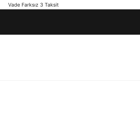
! Vade Farksız 3 Taksit
ınız olan en doğru ürünler, en iyi fiyatlarla.