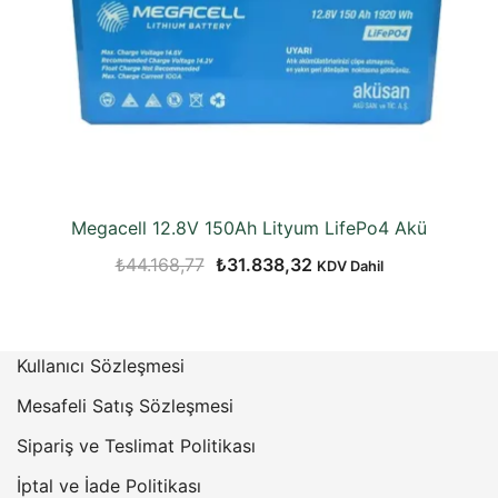
Megacell 12.8V 150Ah Lityum LifePo4 Akü
Orijinal
Şu
₺
44.168,77
₺
31.838,32
KDV Dahil
fiyat:
andaki
₺44.168,77.
fiyat:
₺31.838,32.
Kullanıcı Sözleşmesi
Mesafeli Satış Sözleşmesi
Sipariş ve Teslimat Politikası
İptal ve İade Politikası