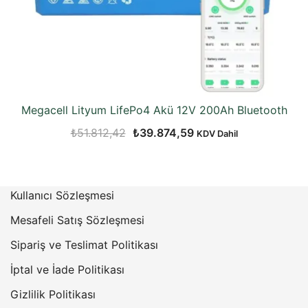
Megacell Lityum LifePo4 Akü 12V 200Ah Bluetooth
Orijinal
Şu
₺
51.812,42
₺
39.874,59
KDV Dahil
fiyat:
andaki
₺51.812,42.
fiyat:
₺39.874,59.
Kullanıcı Sözleşmesi
Mesafeli Satış Sözleşmesi
Sipariş ve Teslimat Politikası
İptal ve İade Politikası
Gizlilik Politikası