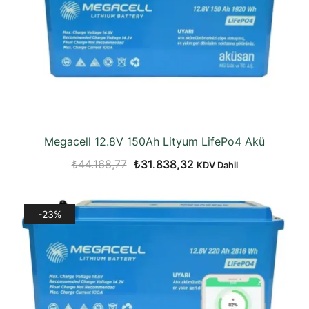
Megacell 12.8V 150Ah Lityum LifePo4 Akü
Orijinal
Şu
₺
44.168,77
₺
31.838,32
KDV Dahil
fiyat:
andaki
₺44.168,77.
fiyat:
-23%
₺31.838,32.