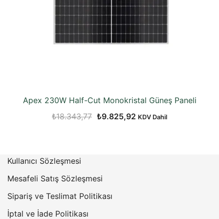
Apex 230W Half-Cut Monokristal Güneş Paneli
Orijinal
Şu
₺
18.343,77
₺
9.825,92
KDV Dahil
fiyat:
andaki
₺18.343,77.
fiyat:
₺9.825,92.
Kullanıcı Sözleşmesi
Mesafeli Satış Sözleşmesi
Sipariş ve Teslimat Politikası
İptal ve İade Politikası