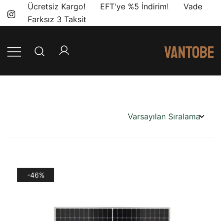
Skip
Ücretsiz Kargo! EFT'ye %5 İndirim! Vade
to
Farksız 3 Taksit
content
Mobil yaşam
Vantobe
ve karavan
Mobil
dönüşümü için
ihtiyacınız olan
en doğru
ürünler, en iyi
fiyatlarla.
-46%