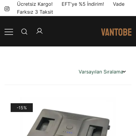
Skip
Ücretsiz Kargo! EFT'ye %5 İndirim! Vade
to
Farksız 3 Taksit
content
Mobil yaşam
Vantobe
ve karavan
Mobil
dönüşümü için
ihtiyacınız olan
en doğru
ürünler, en iyi
fiyatlarla.
-15%