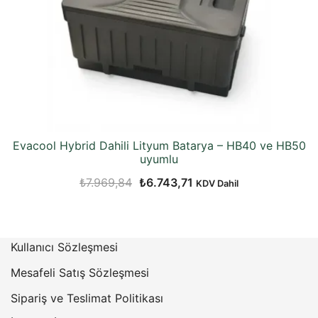
Evacool Hybrid Dahili Lityum Batarya – HB40 ve HB50
uyumlu
Orijinal
Şu
₺
7.969,84
₺
6.743,71
KDV Dahil
fiyat:
andaki
₺7.969,84.
fiyat:
₺6.743,71.
Kullanıcı Sözleşmesi
Mesafeli Satış Sözleşmesi
Sipariş ve Teslimat Politikası