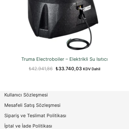
Truma Electroboiler – Elektrikli Su Isıtıcı
Orijinal
Şu
₺
42.941,86
₺
33.740,03
KDV Dahil
fiyat:
andaki
₺42.941,86.
fiyat:
₺33.740,03.
Kullanıcı Sözleşmesi
Mesafeli Satış Sözleşmesi
Sipariş ve Teslimat Politikası
İptal ve İade Politikası