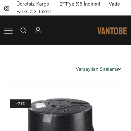
Skip
Ücretsiz Kargo! EFT'ye %5 İndirim! Vade
to
Farksız 3 Taksit
content
Mobil yaşam
Vantobe
ve karavan
Mobil
dönüşümü için
ihtiyacınız olan
en doğru
ürünler, en iyi
fiyatlarla.
-21%