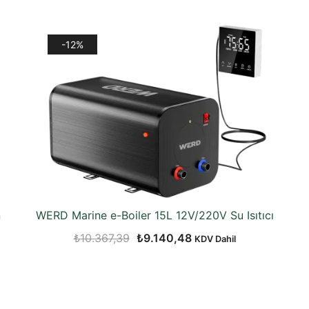
-12%
n
WERD Marine e-Boiler 15L 12V/220V Su Isıtıcı
Orijinal
Şu
₺
10.367,39
₺
9.140,48
KDV Dahil
fiyat:
andaki
₺10.367,39.
fiyat:
₺9.140,48.