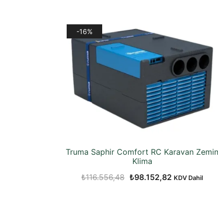
-16%
Truma Saphir Comfort RC Karavan Zemi
Klima
Orijinal
Şu
₺
116.556,48
₺
98.152,82
KDV Dahil
fiyat:
andaki
₺116.556,48.
fiyat:
₺98.152,82.