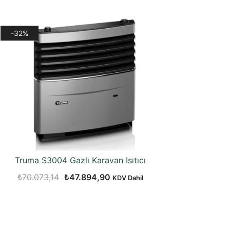
-32%
Truma S3004 Gazlı Karavan Isıtıcı
Orijinal
Şu
₺
70.073,14
₺
47.894,90
KDV Dahil
fiyat:
andaki
₺70.073,14.
fiyat:
₺47.894,90.