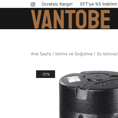
Skip
Ücretsiz Kargo! EFT'ye %5 İndirim
to
content
Mobil yaşam ve karavan dönüşümü için ihtiyac
Vantobe Mobil
Ana Sayfa
/
Isıtma ve Soğutma
/
Su Isıtıcısı
-21%