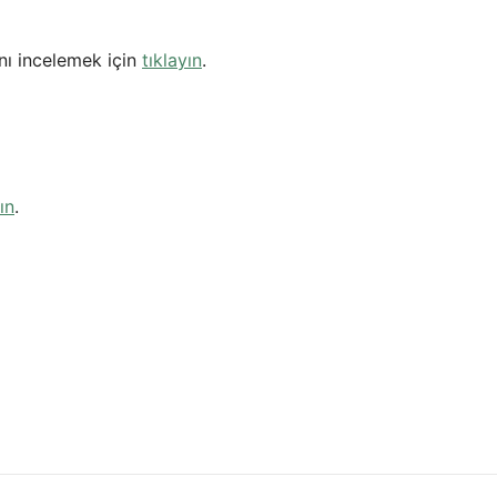
nı incelemek için
tıklayın
.
ın
.