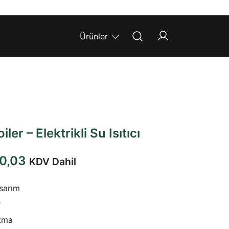
Ürünler
er – Elektrikli Su Isıtıcı
Şu
0,03
KDV Dahil
andaki
sarım
1,86.
fiyat:
r
₺33.740,03.
ıtma