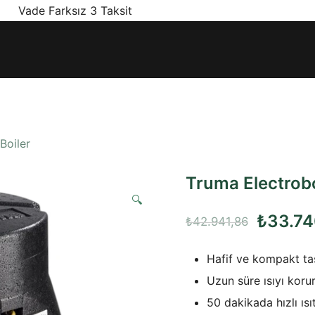
! Vade Farksız 3 Taksit
ınız olan en doğru ürünler, en iyi fiyatlarla.
/Boiler
Truma Electroboil
🔍
Orijinal
₺
33.74
₺
42.941,86
fiyat:
Hafif ve kompakt ta
₺42.94
Uzun süre ısıyı koru
50 dakikada hızlı ıs