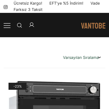
Skip
Ücretsiz Kargo! EFT'ye %5 İndirim! Vade
to
Farksız 3 Taksit
content
Mobil yaşam
Vantobe
ve karavan
Mobil
dönüşümü için
ihtiyacınız olan
en doğru
ürünler, en iyi
fiyatlarla.
-23%