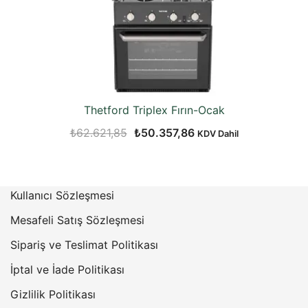
Thetford Triplex Fırın-Ocak
Orijinal
Şu
₺
62.621,85
₺
50.357,86
KDV Dahil
fiyat:
andaki
₺62.621,85.
fiyat:
₺50.357,86.
Kullanıcı Sözleşmesi
Mesafeli Satış Sözleşmesi
Sipariş ve Teslimat Politikası
İptal ve İade Politikası
Gizlilik Politikası