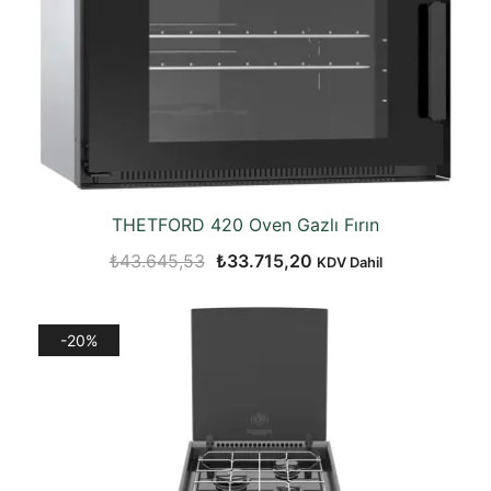
THETFORD 420 Oven Gazlı Fırın
Orijinal
Şu
₺
43.645,53
₺
33.715,20
KDV Dahil
fiyat:
andaki
₺43.645,53.
fiyat:
-20%
₺33.715,20.