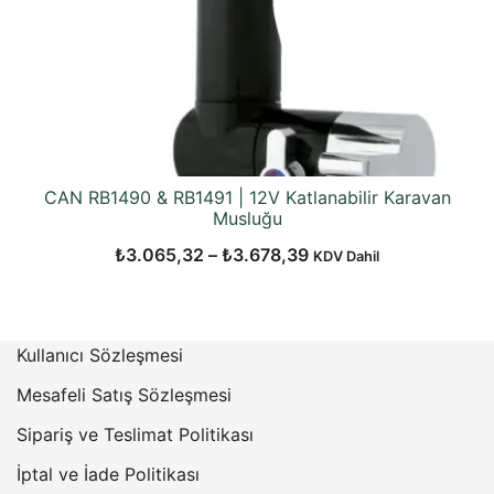
CAN RB1490 & RB1491 | 12V Katlanabilir Karavan
Musluğu
Fiyat
₺
3.065,32
–
₺
3.678,39
KDV Dahil
aralığı:
₺3.065,32
-
Kullanıcı Sözleşmesi
₺3.678,39
Mesafeli Satış Sözleşmesi
Sipariş ve Teslimat Politikası
İptal ve İade Politikası