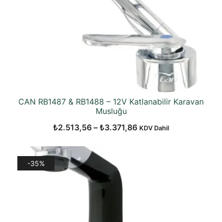
CAN RB1487 & RB1488 – 12V Katlanabilir Karavan
Musluğu
Fiyat
₺
2.513,56
–
₺
3.371,86
KDV Dahil
aralığı:
₺2.513,56
-35%
-
₺3.371,86