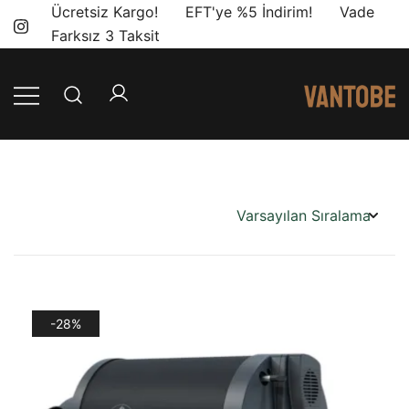
Skip
Ücretsiz Kargo! EFT'ye %5 İndirim! Vade
to
Farksız 3 Taksit
content
Mobil yaşam
Vantobe
ve karavan
Mobil
dönüşümü için
ihtiyacınız olan
en doğru
ürünler, en iyi
fiyatlarla.
-28%