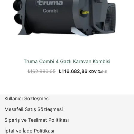
Truma Combi 4 Gazlı Karavan Kombisi
Orijinal
Şu
₺
162.880,05
₺
116.682,86
KDV Dahil
fiyat:
andaki
₺162.880,05.
fiyat:
₺116.682,86.
Kullanıcı Sözleşmesi
Mesafeli Satış Sözleşmesi
Sipariş ve Teslimat Politikası
İptal ve İade Politikası